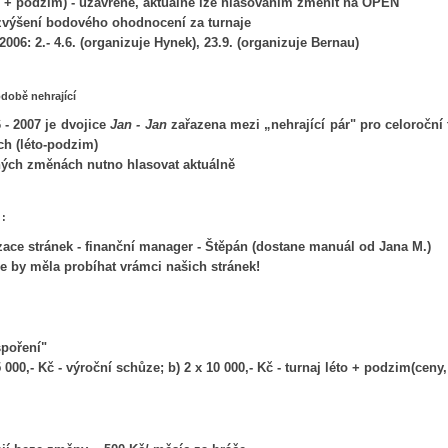
o + podzim) - uzavřené, aktuálně lze hlasováním změnit na OPEN
zvýšení bodového ohodnocení za turnaje
2006: 2.- 4.6. (organizuje Hynek), 23.9. (organizuje Bernau)
odobě nehrající
 - 2007 je dvojice
Jan - Jan
zařazena mezi „nehrající pár" pro celoroční 
ích (léto-podzim)
iných změnách nutno hlasovat aktuálně
 :
zace stránek - finanční manager - Štěpán (dostane manuál od Jana M.)
e by měla probíhat vrámci našich stránek!
spoření"
5 000,- Kč - výroční schůze; b) 2 x 10 000,- Kč - turnaj léto + podzim(ceny,