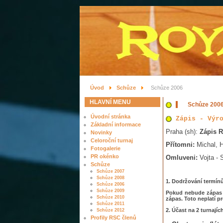
Úvod
Schůze
Schůze 2006
HLAVNÍ MENU
Schůze 200
Úvodní stránka
Zápis - Výr
Základní informace
Praha (sh):
Zápis R
Novinky
Celoroční turnaj
Přítomni:
Michal, H
Fotogalerie
PR okénko
Omluveni:
Vojta - 
Schůze
Schůze 2007
Schůze 2008
1.
Dodržování termínů
Schůze 2006
Schůze 2009
Pokud nebude zápas s
Schůze 2010
zápas. Toto neplatí pro
Schůze 2011
2.
Účast na 2 turnajíc
Schůze 2012
Profily RSC členů