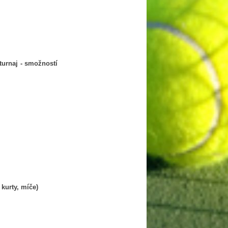
turnaj - smožností
 kurty, míče)