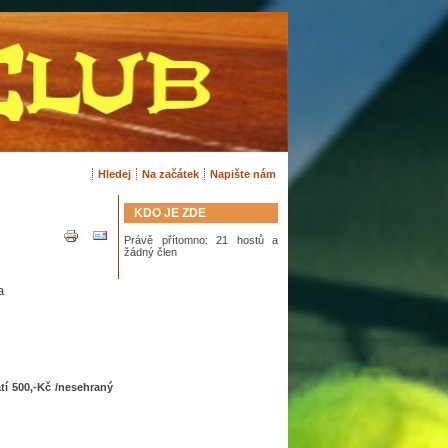
Hledej
Na začátek
Napište nám
KDO JE ZDE
Právě přítomno: 21 hostů a
žádný člen
a
tí 500,-Kč /nesehraný