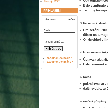
Oba turnaje (lét
Turnaje RSC
Bylo zamítnuto 
Termíny turnajů 
PŘIHLÁŠENÍ
Uživatelské jméno
3.
Náhradníci , dlouh
Pro sezónu 2006
Heslo
účasti na turnaj
O jakýchkoliv j
Pamatuj si mě
4.
Internetové stránky
Zapomenuté heslo?
Úprava a aktuali
Zapomenuté jméno?
Další komunikac
5.
Konto
pokračovat ve „
další výdaje: a) 
6.
Hráčské příspěvky