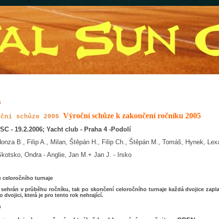
6
Výroční schůze k zakončení ročníku 2005
oční schůze 2006
SC - 19.2.2006; Yacht club - Praha 4 -Podolí
onza B., Filip A., Milan, Štěpán H., Filip Ch., Štěpán M., Tomáš, Hynek, Lex
Skotsko, Ondra - Anglie, Jan M.+ Jan J. - Irsko
 celoročního turnaje
ehrán v průběhu ročníku, tak po skončení celoročního turnaje každá dvojice zapla
 dvojici, která je pro tento rok nehrající.
h