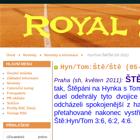
Úvod
Novinky
Novinky a informace
Hyn/Tom:Ště/Ště (05-2011)
HLAVNÍ MENU
Hyn/Tom:Ště/Ště (05
Úvodní stránka
ŠT
Základní informace
Praha (sh, květen 2011):
Novinky
tak, Štěpáni na Hynka s To
Celoroční turnaj
Fotogalerie
duel odehrály tyto dvoji
PR okénko
odcházeli spokojenější z h
Schůze
Profily RSC členů
přetahované nakonec vystří
Turnaje RSC
Ště:Hyn/Tom 3:6, 6:2, 4:6.
PŘIHLÁŠENÍ
Uživatelské jméno